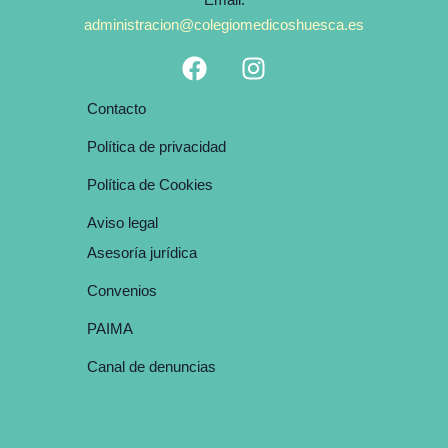
administracion@colegiomedicoshuesca.es
F
I
a
n
c
s
Contacto
e
t
Política de privacidad
b
a
o
g
Política de Cookies
o
r
Aviso legal
k
a
m
Asesoría jurídica
Convenios
PAIMA
Canal de denuncias